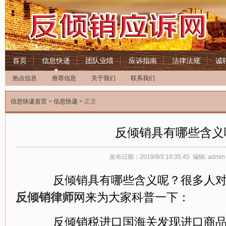
首页
信息快递
团队业绩
应诉指南
法律法规
诚
热点信息
推荐信息
关于我们
联系我们
信息快递首页
>
信息快递
> 正文
反倾销具有哪些含义
发布日期：2019/9/3 10:35:45 编辑: ad
反倾销具有哪些含义呢？很多人对
反倾销律师
网来为大家科普一下：
反倾销税进口国海关发现进口商品构